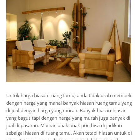
Untuk harga hiasan ruang tamu, anda tidak usah membeli
dengan harga yang mahal banyak hiasan ruang tamu yang
di jual dengan harga yang murah. Banyak hiasan-hiasan
yang bagus tapi dengan harga yang murah juga banyak di
jual di pasaran. Mainan anak-anak pun bisa di jadikan
sebaigai hiasan di ruang tamu. Akan tetapi hiasan untuk di