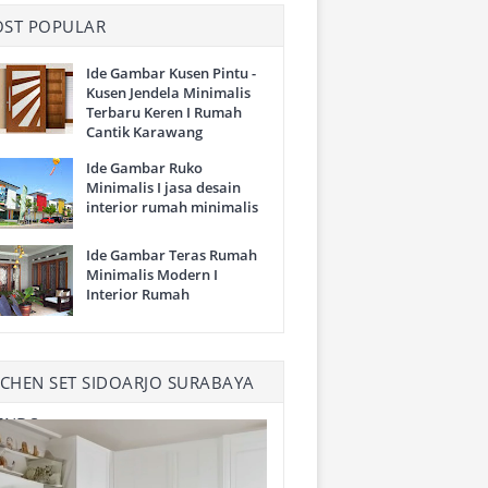
ST POPULAR
Ide Gambar Kusen Pintu -
Kusen Jendela Minimalis
Terbaru Keren I Rumah
Cantik Karawang
Ide Gambar Ruko
Minimalis I jasa desain
interior rumah minimalis
Ide Gambar Teras Rumah
Minimalis Modern I
Interior Rumah
TCHEN SET SIDOARJO SURABAYA
ENDS