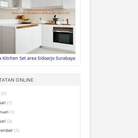
a Kitchen Set area Sidoarjo Surabaya
TATAN ONLINE
(1)
uari
(1)
ruari
(1)
uari
(2)
vember
(1)